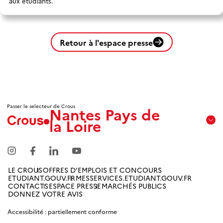
aux étudiants.
Retour à l'espace presse
Passer le selecteur de Crous
Nantes Pays de
la Loire
Aix
Marseille
Avignon
LE CROUS
OFFRES D’EMPLOIS ET CONCOURS
ETUDIANT.GOUV.FR
MESSERVICES.ETUDIANT.GOUV.FR
Amiens
CONTACTS
ESPACE PRESSE
MARCHÉS PUBLICS
Picardie
DONNEZ VOTRE AVIS
Accessibilité : partiellement conforme
Antilles