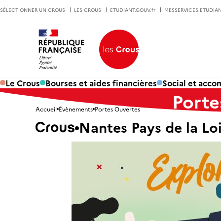
SÉLECTIONNER UN CROUS
LES CROUS
ETUDIANT.GOUV.fr
MESSERVICES.ETUDIAN
Le Crous
Bourses et aides financières
Social et acc
Porte
Accueil
Évènements
Portes Ouvertes
Nantes Pays de la Lo