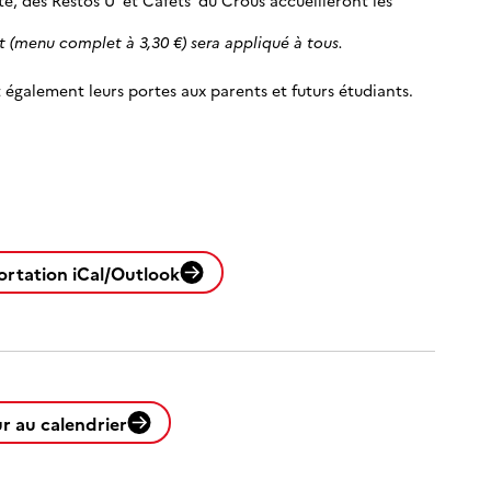
te, des Restos U’ et Cafets’ du Crous accueilleront les
t (menu complet à 3,30 €) sera appliqué à tous.
 également leurs portes aux parents et futurs étudiants.
ortation iCal/Outlook
r au calendrier