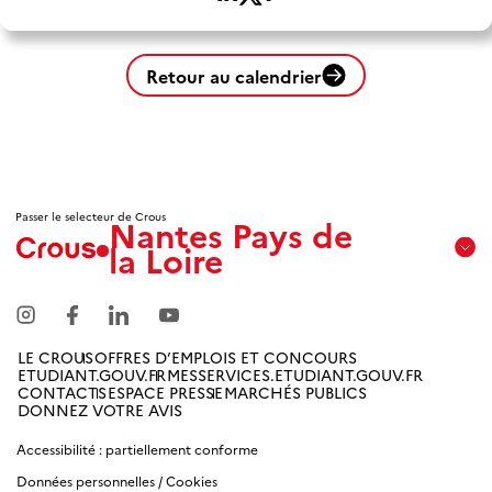
Retour au calendrier
Passer le selecteur de Crous
Nantes Pays de
la Loire
Aix
Marseille
Avignon
LE CROUS
OFFRES D’EMPLOIS ET CONCOURS
ETUDIANT.GOUV.FR
MESSERVICES.ETUDIANT.GOUV.FR
Amiens
CONTACTS
ESPACE PRESSE
MARCHÉS PUBLICS
Picardie
DONNEZ VOTRE AVIS
Accessibilité : partiellement conforme
Antilles
Données personnelles / Cookies
Guyane