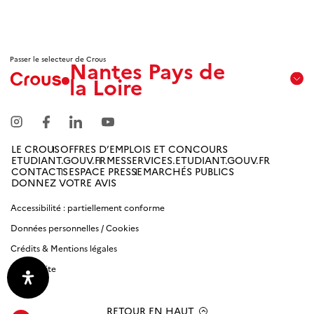
Passer le selecteur de Crous
Nantes Pays de
la Loire
Aix
Marseille
Avignon
LE CROUS
OFFRES D’EMPLOIS ET CONCOURS
ETUDIANT.GOUV.FR
MESSERVICES.ETUDIANT.GOUV.FR
Amiens
CONTACTS
ESPACE PRESSE
MARCHÉS PUBLICS
Picardie
DONNEZ VOTRE AVIS
Accessibilité : partiellement conforme
Antilles
Données personnelles / Cookies
Guyane
Crédits & Mentions légales
Bordeaux-
Plan du site
Aquitaine
RETOUR EN HAUT