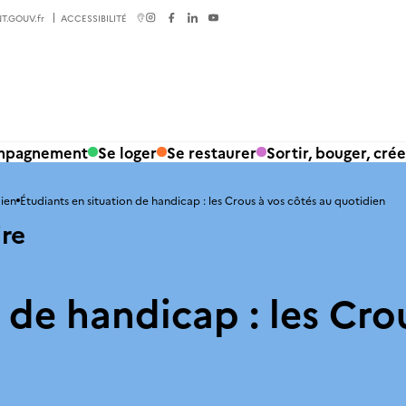
T.GOUV.fr
ACCESSIBILITÉ
ompagnement
Se loger
Se restaurer
Sortir, bouger, crée
ien
Étudiants en situation de handicap : les Crous à vos côtés au quotidien
ire
 de handicap : les Cro