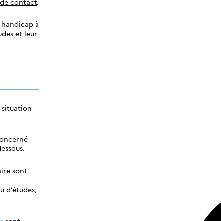
e de contact
.
e handicap à
udes et leur
situation
 concerné
dessous.
aire sont
u d’études,
s
sont