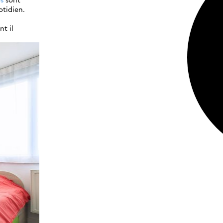
otidien.
t il