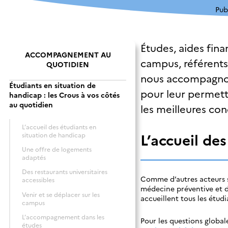
Pub
Études, aides fina
ACCOMPAGNEMENT AU
campus, référents 
QUOTIDIEN
nous accompagnons
Étudiants en situation de
pour leur permettr
handicap : les Crous à vos côtés
au quotidien
les meilleures con
L’accueil des étudiants en
L’accueil de
situation de handicap
Une offre de logements
adaptés
Des restaurants universitaires
Comme d’autres acteurs su
accessibles
médecine préventive et de
Venir et se déplacer sur les
accueillent tous les étud
campus
L’accompagnement dans les
Pour les questions global
études