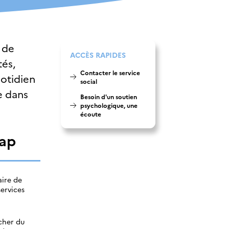
e de
ACCÈS RAPIDES
tés,
Contacter le service
otidien
social
e dans
Besoin d'un soutien
psychologique, une
écoute
cap
aire de
services
ocher du