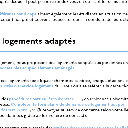
près duquel il peut prendre rendez-vous en
utilisant le formulair
éférents handicaps
aident également les étudiants en situation d
diant adapté et peuvent les assister dans la conduite de leurs ét
e logements adaptés
rgement, nous proposons des logements adaptés aux personnes en 
 accessibles et spécialement aménagés
.
de ces logements spécifiques (chambres, studios), chaque étudiant
 auprès du service logement
du Crous ou à se référer à la carte ci-
, des
procédures particulières d’entrée
en résidence universit
osées.
Compléter le formulaire de demande de logement adapté,
 format Word
(à renvoyer au service concerné selon votre lie
coordonnées grâce au formulaire de contact
).
ques comme par exemple des
services d’accompagnement spécialisé