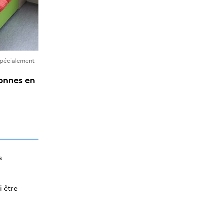
spécialement
sonnes en
s
i être