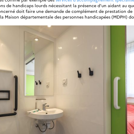
ions de handicaps lourds nécessitant la présence d’un aidant au qu
concerné doit faire une demande de complément de prestation de
la Maison départementale des personnes handicapées (MDPH) don