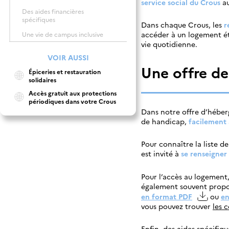
service social du Crous
au
Des aides financières
spécifiques
Dans chaque Crous, les
r
accéder à un logement étu
Une vie de campus inclusive
vie quotidienne.
VOIR AUSSI
Une offre d
Épiceries et restauration
solidaires
Accès gratuit aux protections
périodiques dans votre Crous
Dans notre offre d’hébe
de handicap,
facilement
Pour connaître la liste 
est invité à
se renseigner
Pour l’accès au logement
également souvent prop
en format PDF
ou
en
vous pouvez trouver
les 
Enfin, des aides spécifi