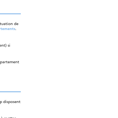
ituation de
rtements
.
nt) si
département
ap disposent
à mettre