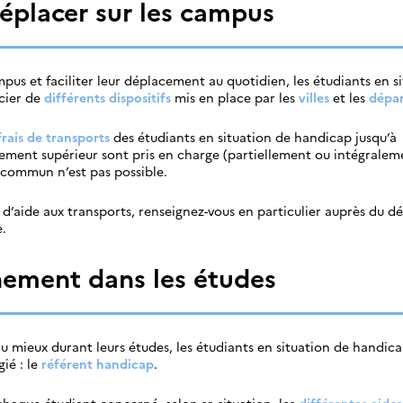
déplacer sur les campus
mpus et faciliter leur déplacement au quotidien, les étudiants en s
cier de
différents dispositifs
mis en place par les
villes
et les
dépa
frais de transports
des étudiants en situation de handicap jusqu’à
ement supérieur sont pris en charge (partiellement ou intégraleme
n commun n’est pas possible.
 d’aide aux transports, renseignez-vous en particulier auprès du 
e.
ement dans les études
 mieux durant leurs études, les étudiants en situation de handic
gié : le
référent handicap
.
c chaque étudiant concerné, selon sa situation, les
différentes aides